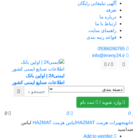
آگهی تبلیغاتی رایگان
تعرفه
درباره ما
ارتباط با ما
راهنمای سایت
قواعد رتبه بندی
09366260765
info@imeny24.ir
/
ایمنی24 | اولین بانک
اطلاعات صنایع ایمنی کشور
وارد شوید
/
ثبت نام
0
0
0
خانه
تجهیزات هزمت HAZMAT
لباس هزمت HAZMAT
لباس
ضداسید
Add to wishlist