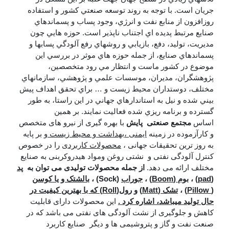
جريان است. با توجه به روند توسعه صنعتي كشور و استفاده
روزافزون از منابع نفت و انرژي، وجود پساب و پسماندهاي
صنايع مرتبط پديده اي اجتناب ناپذير است. حوزه هايي چون
مديريت، توليد، دفع، بازيابي و روشهاي رفع آلودگي پسابها و
پسماندهاي صنايع، از جمله حوزه هاي موثر در بررسي اين
موضوع در كشور ماست و انتظار مي رود متخصصين،
پژوهشگران، مديران، موسسات علمي و پژوهشي، سازمانهاي
مختلف، دوستداران محيط زيست و … براي تحقق اهداف پيش
بيني شده و نيل به استاندارهاي جهاني در اين راستا، به طور
گسترده و برنامه ريزي شده فعاليت نمايند. بر همین
اساس
مجتمع صنعتی پایش
با بهره گیری از نیرو های متخصص
و کارآزموده در زمینه
ایمنی ،بهداشت و محیط زیست
و بر پایه
به روز ترین تحقیقات جهانی ،
محصولات کاربردی
را در خصوص
کنترل آلودگی نفتی و نشتی روغن ومواد هیدروکربنی به صنایع
مختلف ارائه می دهد.
از جمله محصولات تولیدی می توان به
پد
(
pad
)
،
بوم (
Boom
)
،
جوراب
(Sock)
،
بالشتک و یا کوسن
(
Pillow
)
،
تشک (
Matt
)
و
رول(
Roll
) که با بهترین کیفیت در
حال تولید میباشد، اشاره کرد .
این محصولات دارای قابلیت
کاهش و جلوگیری از نشت آلودگی های نفتی می باشد که در
صنعت نفت و گاز و پتروشیمی ها و دیگر صنایع کاربرد