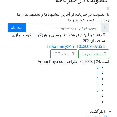
با عضویت در خبرنامه از آخرین پیشنهادها و تخفیف های ما
زودتر از بقیه با خبر شوید!
ثبت نام
دفتر تهران: خ فرشته، خ بوسنی و هرزگوین، کوچه نمازی
ساختمان 202
info@imeny24.ir
09366260765
نسخه آندروید
نسخه IOS
ایمنی24 | 2023 ©️ | طراحی: ArmanPoya co
بازگشت