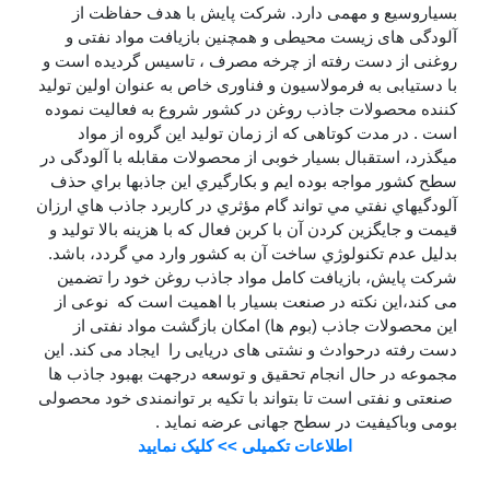
بسیاروسیع و مهمی دارد. شرکت پایش با هدف حفاظت از
آلودگی های زیست محیطی و همچنین بازیافت مواد نفتی و
روغنی از دست رفته از چرخه مصرف ، تاسیس گردیده است و
با دستیابی به فرمولاسیون و فناوری خاص به عنوان اولین تولید
کننده محصولات جاذب روغن در کشور شروع به فعالیت نموده
است . در مدت کوتاهی که از زمان تولید این گروه از مواد
میگذرد، استقبال بسیار خوبی از محصولات مقابله با آلودگی در
سطح کشور مواجه بوده ایم و بكارگيري اين جاذبها براي حذف
آلودگيهاي نفتي مي تواند گام مؤثري در كاربرد جاذب هاي ارزان
قيمت و جايگزين كردن آن با كربن فعال كه با هزينه بالا توليد و
بدليل عدم تكنولوژي ساخت آن به كشور وارد مي گردد، باشد.
شرکت پایش، بازیافت کامل مواد جاذب روغن خود را تضمین
می کند،این نکته در صنعت بسیار با اهمیت است که نوعی از
این محصولات جاذب (بوم ها) امکان بازگشت مواد نفتی از
دست رفته درحوادث و نشتی های دریایی را ایجاد می کند. این
مجموعه در حال انجام تحقیق و توسعه درجهت بهبود جاذب ها
صنعتی و نفتی است تا بتواند با تکیه بر توانمندی خود محصولی
بومی وباکیفیت در سطح جهانی عرضه نماید .
اطلاعات تکمیلی >> کلیک نمایید