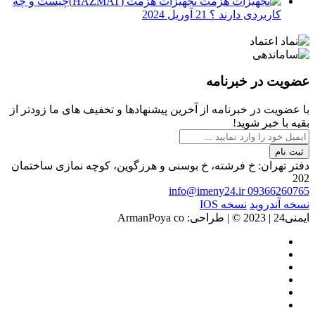
تجهیزات هزمت (HAZMAT)چیست و چه
کاربردی دارند ؟
21 آوریل 2024
عضویت در خبرنامه
با عضویت در خبرنامه از آخرین پیشنهادها و تخفیف های ما زودتر از
بقیه با خبر شوید!
ثبت نام
دفتر تهران: خ فرشته، خ بوسنی و هرزگوین، کوچه نمازی ساختمان
202
info@imeny24.ir
09366260765
نسخه آندروید
نسخه IOS
ایمنی24 | 2023 ©️ | طراحی: ArmanPoya co