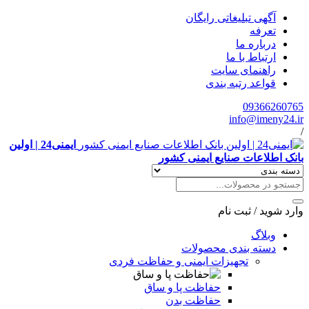
آگهی تبلیغاتی رایگان
تعرفه
درباره ما
ارتباط با ما
راهنمای سایت
قواعد رتبه بندی
09366260765
info@imeny24.ir
/
ایمنی24 | اولین
بانک اطلاعات صنایع ایمنی کشور
وارد شوید
/
ثبت نام
وبلاگ
دسته بندی محصولات
تجهیزات ایمنی و حفاظت فردی
حفاظت پا و ساق
حفاظت بدن