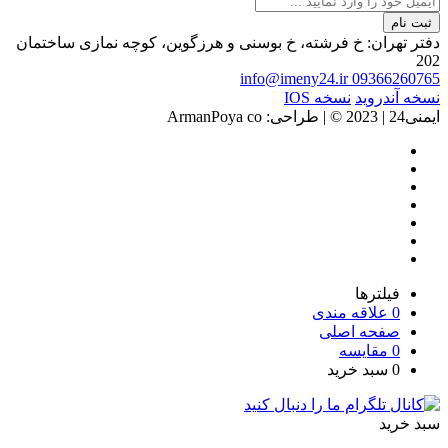
ثبت نام
دفتر تهران: خ فرشته، خ بوسنی و هرزگوین، کوچه نمازی ساختمان
202
info@imeny24.ir
09366260765
نسخه آندروید
نسخه IOS
ایمنی24 | 2023 ©️ | طراحی: ArmanPoya co
فیلترها
0
علاقه مندی
صفحه اصلی
0
مقایسه
0
سبد خرید
سبد خرید