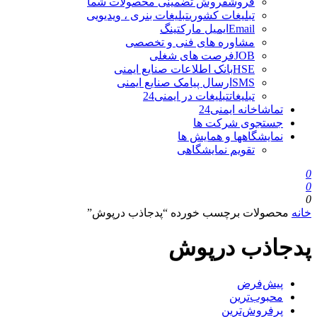
فروش
فروش تضمینی محصولات شما
تبلیغات کشوری
تبلیغات بنری ، ویدیویی
Email
ایمیل مارکتینگ
مشاوره های فنی و تخصصی
JOB
فرصت های شغلی
HSE
بانک اطلاعات صنایع ایمنی
SMS
ارسال پیامک صنایع ایمنی
تبلیغات
تبلیغات در ایمنی24
تماشاخانه ایمنی24
جستجوی شرکت ها
نمایشگاهها و همایش ها
تقویم نمایشگاهی
0
0
0
خانه
محصولات برچسب خورده “پدجاذب درپوش”
پدجاذب درپوش
پیش‌فرض
محبوب‌ترین
پرفروش‌ترین