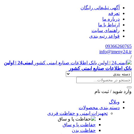
آگهی تبلیغاتی رایگان
تعرفه
درباره ما
ارتباط با ما
راهنمای سایت
قواعد رتبه بندی
09366260765
info@imeny24.ir
/
ایمنی24 | اولین
بانک اطلاعات صنایع ایمنی کشور
وارد شوید
/
ثبت نام
وبلاگ
دسته بندی محصولات
تجهیزات ایمنی و حفاظت فردی
حفاظت پا و ساق
حفاظت بدن