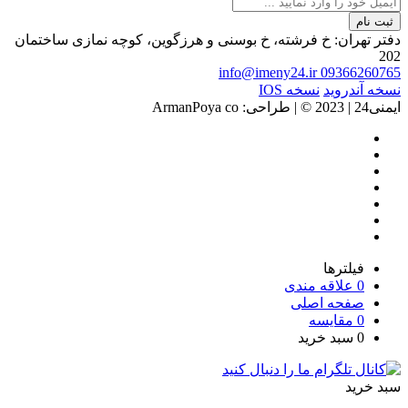
ثبت نام
دفتر تهران: خ فرشته، خ بوسنی و هرزگوین، کوچه نمازی ساختمان
202
info@imeny24.ir
09366260765
نسخه آندروید
نسخه IOS
ایمنی24 | 2023 ©️ | طراحی: ArmanPoya co
فیلترها
0
علاقه مندی
صفحه اصلی
0
مقایسه
0
سبد خرید
سبد خرید