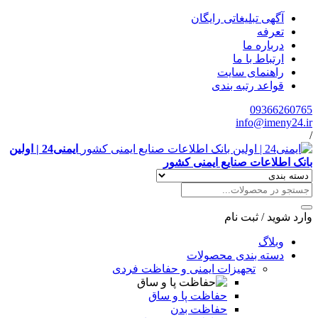
آگهی تبلیغاتی رایگان
تعرفه
درباره ما
ارتباط با ما
راهنمای سایت
قواعد رتبه بندی
09366260765
info@imeny24.ir
/
ایمنی24 | اولین
بانک اطلاعات صنایع ایمنی کشور
وارد شوید
/
ثبت نام
وبلاگ
دسته بندی محصولات
تجهیزات ایمنی و حفاظت فردی
حفاظت پا و ساق
حفاظت بدن