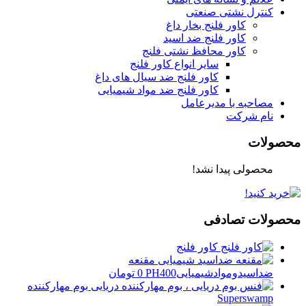
کنترل نشتی صنعتی
کاور فلنج بخار داغ
کاور فلنج ضد اسید
کاور محافظ نشتی فلنج
سایر انواع کاور فلنج
کاور فلنج ضد سیال های داغ
کاور فلنج ضد مواد شیمیایی
مصاحبه با مدیرعامل
نام شرکت
محصولات
محصولی پیدا نشد!
محصولات تصادفی
کاور فلنج
مقنعه
ضداسیدوموادشیمیاییPH400
0
تومان
بوم مهارکننده
Superswamp