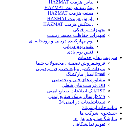
لباس هزمت HAZMAT
پیش بند هزمت HAZMAT
مقنعه هزمت HAZMAT
پاپوش هزمت HAZMAT
دستکش هزمت HAZMAT
تجهیزات ترافیکی
تجهیزات حفاظت محیط زیست
بوم مهارکننده دریایی و رودخانه ای
فنس بوم دریایی
فنس بوم بادی
سرویس ها و خدمات
فروش
فروش تضمینی محصولات شما
تبلیغات کشوری
تبلیغات بنری ، ویدیویی
Email
ایمیل مارکتینگ
مشاوره های فنی و تخصصی
JOB
فرصت های شغلی
HSE
بانک اطلاعات صنایع ایمنی
SMS
ارسال پیامک صنایع ایمنی
تبلیغات
تبلیغات در ایمنی24
تماشاخانه ایمنی24
جستجوی شرکت ها
نمایشگاهها و همایش ها
تقویم نمایشگاهی