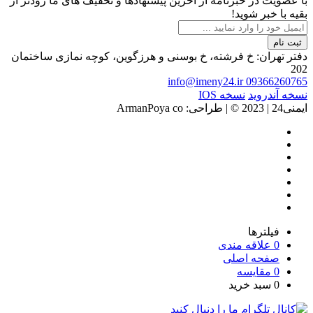
با عضویت در خبرنامه از آخرین پیشنهادها و تخفیف های ما زودتر از
بقیه با خبر شوید!
ثبت نام
دفتر تهران: خ فرشته، خ بوسنی و هرزگوین، کوچه نمازی ساختمان
202
info@imeny24.ir
09366260765
نسخه آندروید
نسخه IOS
ایمنی24 | 2023 ©️ | طراحی: ArmanPoya co
فیلترها
0
علاقه مندی
صفحه اصلی
0
مقایسه
0
سبد خرید