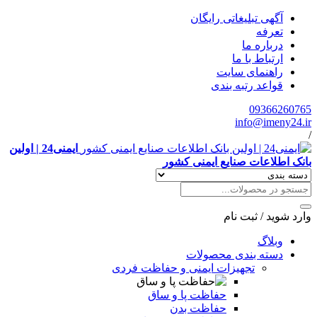
آگهی تبلیغاتی رایگان
تعرفه
درباره ما
ارتباط با ما
راهنمای سایت
قواعد رتبه بندی
09366260765
info@imeny24.ir
/
ایمنی24 | اولین
بانک اطلاعات صنایع ایمنی کشور
وارد شوید
/
ثبت نام
وبلاگ
دسته بندی محصولات
تجهیزات ایمنی و حفاظت فردی
حفاظت پا و ساق
حفاظت بدن