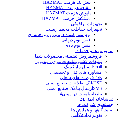
پیش بند هزمت HAZMAT
مقنعه هزمت HAZMAT
پاپوش هزمت HAZMAT
دستکش هزمت HAZMAT
تجهیزات ترافیکی
تجهیزات حفاظت محیط زیست
بوم مهارکننده دریایی و رودخانه ای
فنس بوم دریایی
فنس بوم بادی
سرویس ها و خدمات
فروش
فروش تضمینی محصولات شما
تبلیغات کشوری
تبلیغات بنری ، ویدیویی
Email
ایمیل مارکتینگ
مشاوره های فنی و تخصصی
JOB
فرصت های شغلی
HSE
بانک اطلاعات صنایع ایمنی
SMS
ارسال پیامک صنایع ایمنی
تبلیغات
تبلیغات در ایمنی24
تماشاخانه ایمنی24
جستجوی شرکت ها
نمایشگاهها و همایش ها
تقویم نمایشگاهی