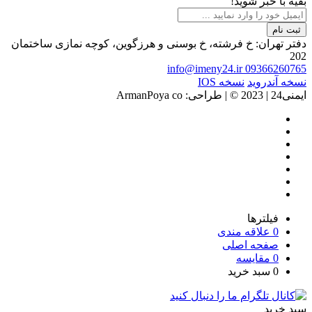
بقیه با خبر شوید!
ثبت نام
دفتر تهران: خ فرشته، خ بوسنی و هرزگوین، کوچه نمازی ساختمان
202
info@imeny24.ir
09366260765
نسخه آندروید
نسخه IOS
ایمنی24 | 2023 ©️ | طراحی: ArmanPoya co
فیلترها
0
علاقه مندی
صفحه اصلی
0
مقایسه
0
سبد خرید
سبد خرید