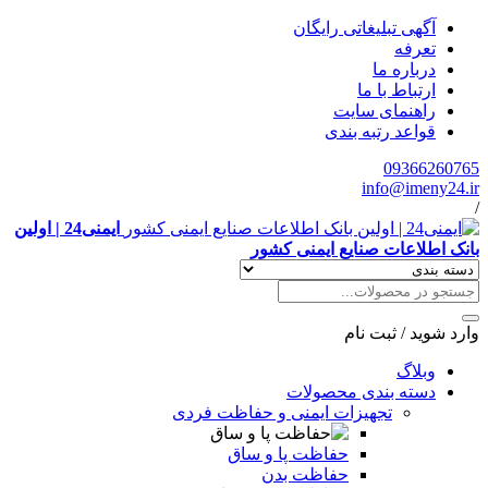
آگهی تبلیغاتی رایگان
تعرفه
درباره ما
ارتباط با ما
راهنمای سایت
قواعد رتبه بندی
09366260765
info@imeny24.ir
/
ایمنی24 | اولین
بانک اطلاعات صنایع ایمنی کشور
وارد شوید
/
ثبت نام
وبلاگ
دسته بندی محصولات
تجهیزات ایمنی و حفاظت فردی
حفاظت پا و ساق
حفاظت بدن