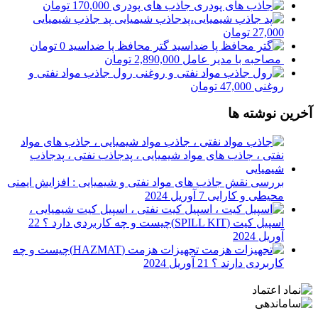
جاذب های پودری
170,000
تومان
پد جاذب شیمیایی
27,000
تومان
گتر محافظ پا ضداسید
0
تومان
مصاحبه با مدیر عامل
2,890,000
تومان
رول جاذب مواد نفتی و
روغنی
47,000
تومان
آخرین نوشته ها
بررسی نقش جاذب های مواد نفتی و شیمیایی : افزایش ایمنی
محیطی و کارایی
7 آوریل 2024
اسپیل کیت (SPILL KIT)چیست و چه کاربردی دارد ؟
22
آوریل 2024
تجهیزات هزمت (HAZMAT)چیست و چه
کاربردی دارند ؟
21 آوریل 2024