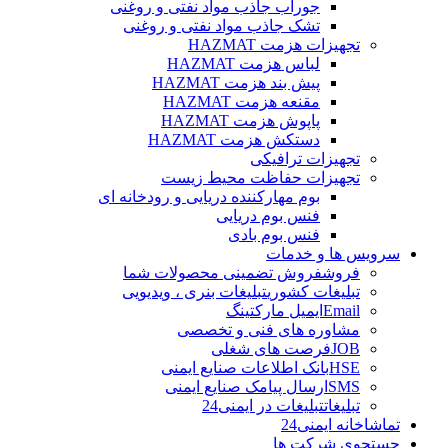
جوراب جاذب مواد نفتی و روغنی
تشک جاذب مواد نفتی و روغنی
تجهیزات هزمت HAZMAT
لباس هزمت HAZMAT
پیش بند هزمت HAZMAT
مقنعه هزمت HAZMAT
پاپوش هزمت HAZMAT
دستکش هزمت HAZMAT
تجهیزات ترافیکی
تجهیزات حفاظت محیط زیست
بوم مهارکننده دریایی و رودخانه ای
فنس بوم دریایی
فنس بوم بادی
سرویس ها و خدمات
فروش
فروش تضمینی محصولات شما
تبلیغات کشوری
تبلیغات بنری ، ویدیویی
Email
ایمیل مارکتینگ
مشاوره های فنی و تخصصی
JOB
فرصت های شغلی
HSE
بانک اطلاعات صنایع ایمنی
SMS
ارسال پیامک صنایع ایمنی
تبلیغات
تبلیغات در ایمنی24
تماشاخانه ایمنی24
جستجوی شرکت ها