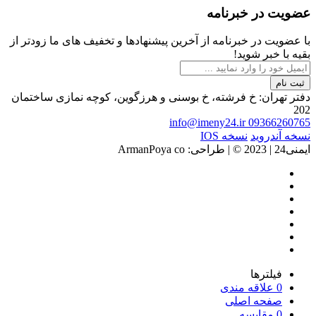
عضویت در خبرنامه
با عضویت در خبرنامه از آخرین پیشنهادها و تخفیف های ما زودتر از
بقیه با خبر شوید!
ثبت نام
دفتر تهران: خ فرشته، خ بوسنی و هرزگوین، کوچه نمازی ساختمان
202
info@imeny24.ir
09366260765
نسخه آندروید
نسخه IOS
ایمنی24 | 2023 ©️ | طراحی: ArmanPoya co
فیلترها
0
علاقه مندی
صفحه اصلی
0
مقایسه