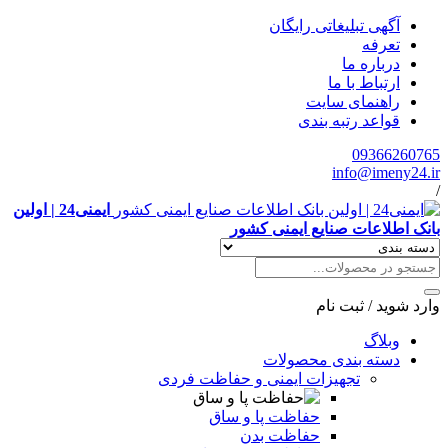
آگهی تبلیغاتی رایگان
تعرفه
درباره ما
ارتباط با ما
راهنمای سایت
قواعد رتبه بندی
09366260765
info@imeny24.ir
/
ایمنی24 | اولین
بانک اطلاعات صنایع ایمنی کشور
وارد شوید
/
ثبت نام
وبلاگ
دسته بندی محصولات
تجهیزات ایمنی و حفاظت فردی
حفاظت پا و ساق
حفاظت بدن