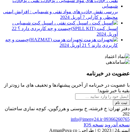
بررسی نقش جاذب های مواد نفتی و شیمیایی : افزایش ایمنی
محیطی و کارایی
7 آوریل 2024
اسپیل کیت (SPILL KIT)چیست و چه کاربردی دارد ؟
22
آوریل 2024
تجهیزات هزمت (HAZMAT)چیست و چه
کاربردی دارند ؟
21 آوریل 2024
عضویت در خبرنامه
با عضویت در خبرنامه از آخرین پیشنهادها و تخفیف های ما زودتر از
بقیه با خبر شوید!
ثبت نام
دفتر تهران: خ فرشته، خ بوسنی و هرزگوین، کوچه نمازی ساختمان
202
info@imeny24.ir
09366260765
نسخه آندروید
نسخه IOS
ایمنی24 | 2023 ©️ | طراحی: ArmanPoya co