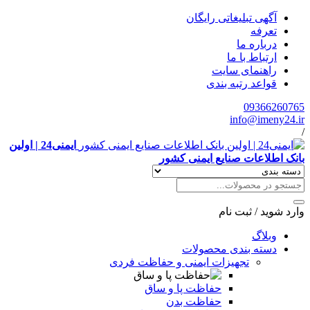
آگهی تبلیغاتی رایگان
تعرفه
درباره ما
ارتباط با ما
راهنمای سایت
قواعد رتبه بندی
09366260765
info@imeny24.ir
/
ایمنی24 | اولین
بانک اطلاعات صنایع ایمنی کشور
وارد شوید
/
ثبت نام
وبلاگ
دسته بندی محصولات
تجهیزات ایمنی و حفاظت فردی
حفاظت پا و ساق
حفاظت بدن