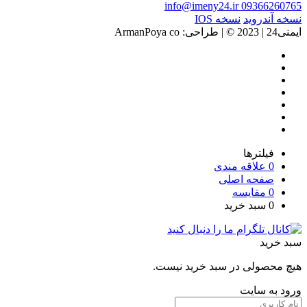
info@imeny24.ir
09366260765
نسخه آندروید
نسخه IOS
ایمنی24 | 2023 ©️ | طراحی: ArmanPoya co
فیلترها
0
علاقه مندی
صفحه اصلی
0
مقایسه
0
سبد خرید
سبد خرید
هیچ محصولی در سبد خرید نیست.
ورود به سایت