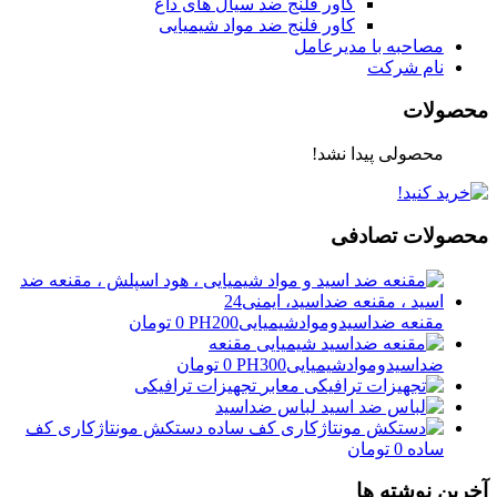
کاور فلنج ضد سیال های داغ
کاور فلنج ضد مواد شیمیایی
مصاحبه با مدیرعامل
نام شرکت
محصولات
محصولی پیدا نشد!
محصولات تصادفی
مقنعه ضداسیدوموادشیمیاییPH200
0
تومان
مقنعه
ضداسیدوموادشیمیاییPH300
0
تومان
تجهیزات ترافیکی
لباس ضداسید
دستکش مونتاژکاری کف
ساده
0
تومان
آخرین نوشته ها