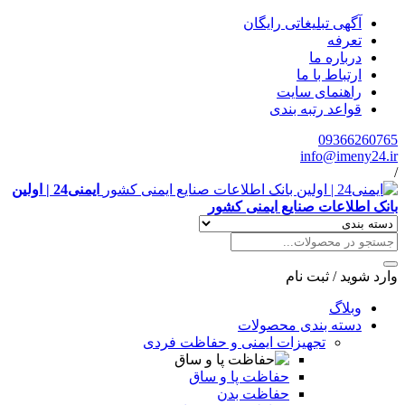
آگهی تبلیغاتی رایگان
تعرفه
درباره ما
ارتباط با ما
راهنمای سایت
قواعد رتبه بندی
09366260765
info@imeny24.ir
/
ایمنی24 | اولین
بانک اطلاعات صنایع ایمنی کشور
وارد شوید
/
ثبت نام
وبلاگ
دسته بندی محصولات
تجهیزات ایمنی و حفاظت فردی
حفاظت پا و ساق
حفاظت بدن